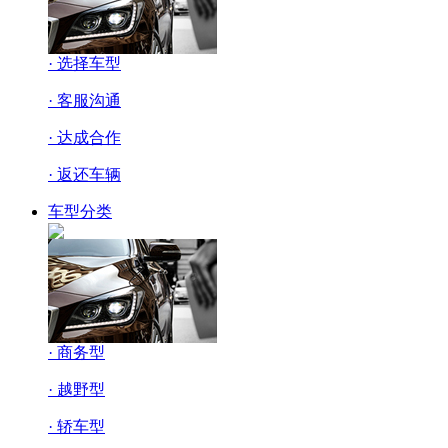
· 选择车型
· 客服沟通
· 达成合作
· 返还车辆
车型分类
· 商务型
· 越野型
· 轿车型