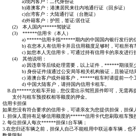
a)境内客户：二代身份证
b)港澳客户：港澳居民来往内地通行证（回乡证）
c)台湾客户：大陆通行证（台胞证）
d)外籍客户：护照，签证/居住证
(2) 本人国内******驾驶证
(3) ******信用卡（本人）
a) ******信用卡指******期内的中国国内银行发行的信
b) 在您本人有信用卡并且信用额度足够时，可租所有
c) 如您本人无信用卡，可通过持有信用卡的亲友进行担保
(4) 其他说明：
a) 因违章等后续处理需要，以上证件，******期须至
b) 身份证件须通过公安局等相关机构验证，且验证结果
c) 港澳台客户或外籍客户，******租车时请提前一个
d) 中国大陆客户，请持国内信用卡租车。
B.自******次租车开始，您仅需出示驾照原件即可，无
支付与租车预授权相等额度的押金。
信用卡担保
如果您没有符合要求的信用卡，可请亲友为您提供担保，担保
1. 担保人需持有足够信用额度的******信用卡代您刷取租车
2. 每位担保人每次******担保1台车辆；
3.在您归还车辆之前，担保人自己不能租用中联运泰车辆，也
数量限制