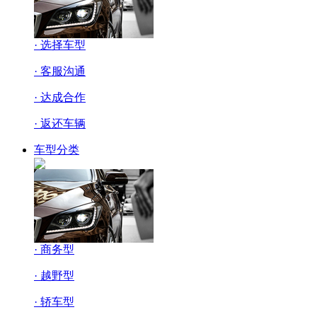
· 选择车型
· 客服沟通
· 达成合作
· 返还车辆
车型分类
· 商务型
· 越野型
· 轿车型