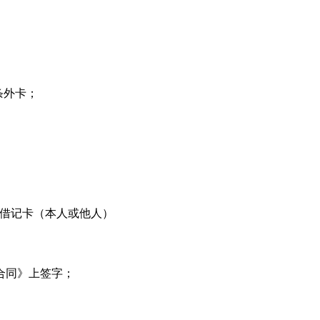
条外卡；
用国内借记卡（本人或他人）
务合同》上签字；